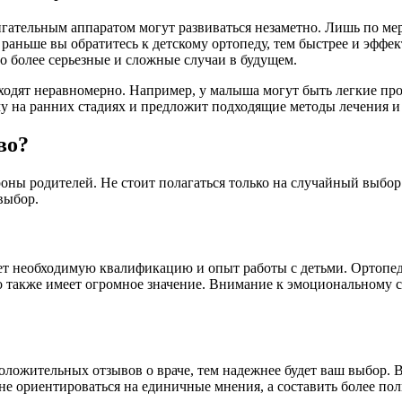
гательным аппаратом могут развиваться незаметно. Лишь по мер
аньше вы обратитесь к детскому ортопеду, тем быстрее и эффе
о более серьезные и сложные случаи в будущем.
ходят неравномерно. Например, у малыша могут быть легкие проб
у на ранних стадиях и предложит подходящие методы лечения и
во?
ороны родителей. Не стоит полагаться только на случайный выб
выбор.
еет необходимую квалификацию и опыт работы с детьми. Ортопе
о также имеет огромное значение. Внимание к эмоциональному 
оложительных отзывов о враче, тем надежнее будет ваш выбор. 
 ориентироваться на единичные мнения, а составить более полн