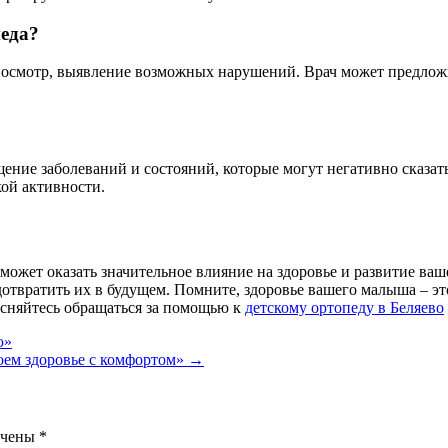
педа?
й осмотр, выявление возможных нарушений. Врач может предлож
ние заболеваний и состояний, которые могут негативно сказать
ой активности.
 может оказать значительное влияние на здоровье и развитие в
отвратить их в будущем. Помните, здоровье вашего малыша – эт
есняйтесь обращаться за помощью к
детскому ортопеду в Беляево
ю»
воем здоровье с комфортом»
→
ечены
*