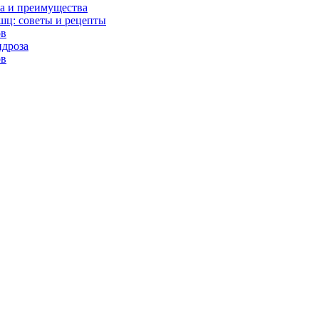
а и преимущества
ц: советы и рецепты
ов
ндроза
ов