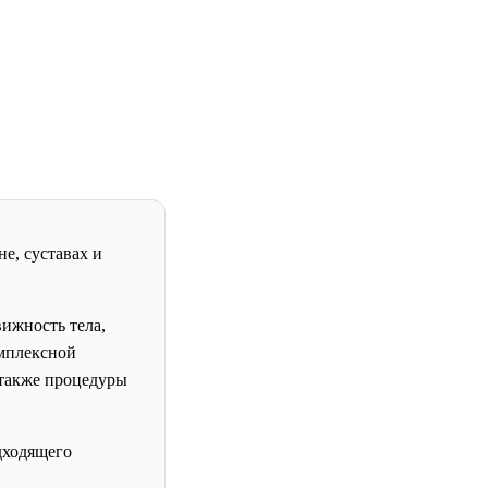
е, суставах и
ижность тела,
мплексной
 также процедуры
дходящего