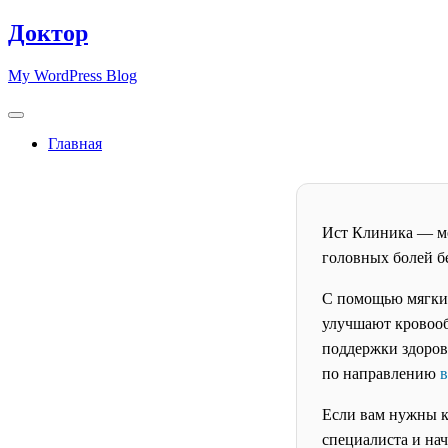
Skip
Доктор
to
content
My WordPress Blog
Главная
Ист Клиника — ме
головных болей бе
С помощью мягких
улучшают кровооб
поддержки здоров
по направлению
в
Если вам нужны 
специалиста и нач